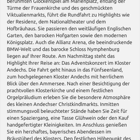
berühmten Glockenspiel am Marienplatz, entlang der
Türme der Frauenkirche und des geschmückten
Viktualienmarkts, führt die Rundfahrt zu Highlights wie
der Residenz, dem Nationaltheater und dem
Hofbräuhaus. Sie passieren den weitläufigen Englischen
Garten, den barocken Hofgarten sowie den modernen
Königsplatz. Auch die Allianz Arena, die beeindruckende
BMW-Welt und das barocke Schloss Nymphenburg
liegen auf Ihrer Route. Am Nachmittag steht das
Highlight Ihrer Reise an: Das Adventskonzert im Kloster
Andechs. Die Fahrt geht hinaus in das Fünfseenland,
zum hochgelegenen Kloster Andechs mit herrlichem
Blick über den Ammersee. Nach einer Besichtigung der
prachtvollen Klosterkirche und einem festlichen
Orgelpräludium erleben Sie die besondere Atmosphäre
des kleinen Andechser Christkindlmarkts. Inmitten
stimmungsvoll beleuchteter Stände haben Sie Zeit für
einen Spaziergang, eine Tasse Glühwein oder den Kauf
handgefertigter Kleinigkeiten. Im Anschluss genießen
Sie ein herzhaftes, bayerisches Abendessen im
Bräustüberl des Klosters. Den festlichen Höhepunkt des