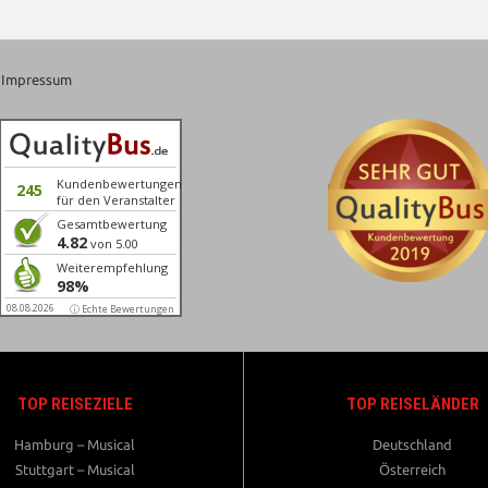
Impressum
Kundenbewertungen
245
für den Veranstalter
Gesamtbewertung
4.82
von 5.00
Weiterempfehlung
98%
08.08.2026
ⓘ Echte Bewertungen
TOP REISEZIELE
TOP REISELÄNDER
Hamburg – Musical
Deutschland
Stuttgart – Musical
Österreich