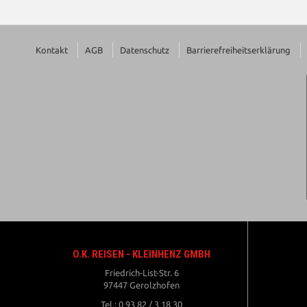
Kontakt
AGB
Datenschutz
Barrierefreiheitserklärung
O.K. REISEN - KLEINHENZ GMBH
Friedrich-List-Str. 6
97447 Gerolzhofen
Tel.: 0 93 82 / 3 18 30