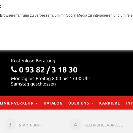
z
Browsererfahrung zu verbessern, um mit Social Media zu interagieren und um relev
Kostenlose Beratung
0 93 82 / 3 18 30
Montag bis Freitag 8:00 bis 17:00 Uhr
Samstag geschlossen
LINIENVERKEHR
KATALOG
ÜBER UNS
KARRIERE
IN
3
4
STARTPUNKT
RECHNUNGSADRESSE