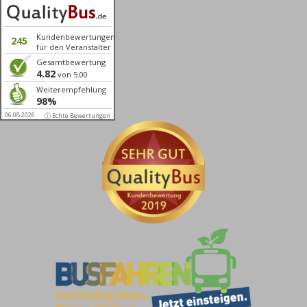
Kundenbewertungen
245
für den Veranstalter
Gesamtbewertung
4.82
von 5.00
Weiterempfehlung
98%
06.08.2026
ⓘ Echte Bewertungen