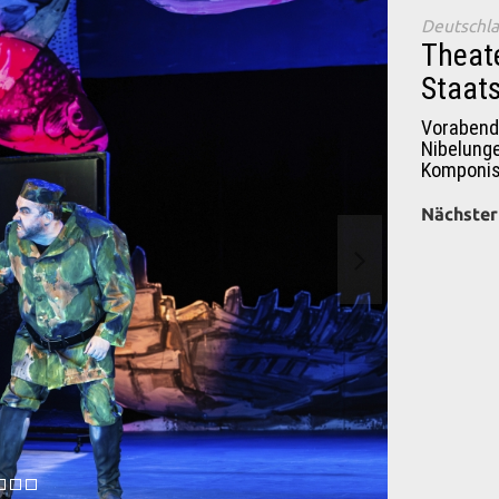
Deutschl
Theate
Staats
Vorabend
Nibelung
Komponis
Nächster