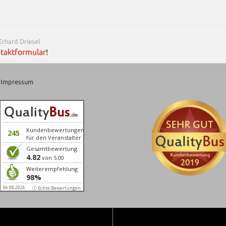
Erhard Driesel
taktformular
!
Impressum
Kundenbewertungen
245
für den Veranstalter
Gesamtbewertung
4.82
von 5.00
Weiterempfehlung
98%
06.08.2026
ⓘ Echte Bewertungen