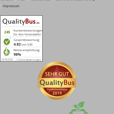
Impressum
Kundenbewertungen
245
für den Veranstalter
Gesamtbewertung
4.82
von 5.00
Weiterempfehlung
98%
06.08.2026
ⓘ Echte Bewertungen