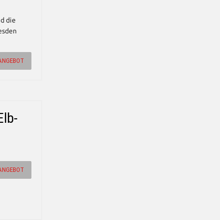
d die
esden
ANGEBOT
Elb-
ANGEBOT