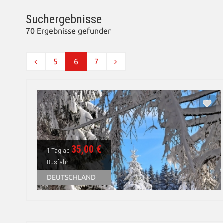
Suchergebnisse
70 Ergebnisse gefunden
5
6
7
35,00 €
1 Tag ab
Busfahrt
DEUTSCHLAND