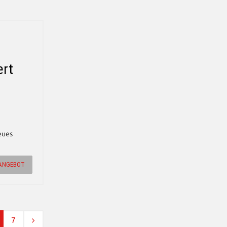
ert
eues
ANGEBOT
7