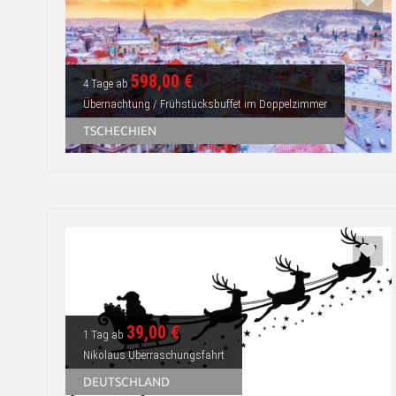
598,00 €
4 Tage ab
Übernachtung / Frühstücksbuffet im Doppelzimmer
TSCHECHIEN
39,00 €
1 Tag ab
Nikolaus Überraschungsfahrt
DEUTSCHLAND